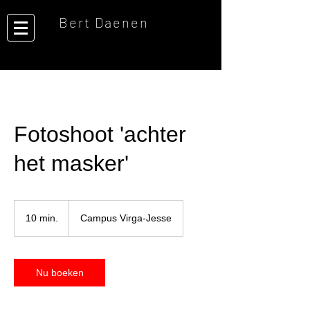
Bert Daenen
Fotoshoot 'achter
het masker'
10 min.
1
Campus Virga-Jesse
0
m
i
n
Nu boeken
.